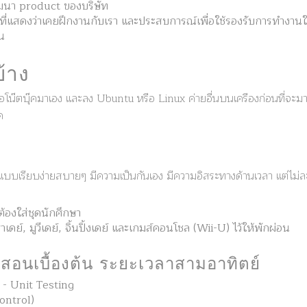
ฒนา product ของบริษัท
ที่แสดงว่าเคยฝึกงานกับเรา และประสบการณ์เพื่อใช้รองรับการทำงา
น
้าง
อโน๊ตบุ๊คมาเอง และลง Ubuntu หรือ Linux ค่ายอื่นบนเครืองก่อนที่จะมาฝ
ด
บเรียบง่ายสบายๆ มีความเป็นกันเอง มีความอิสระทางด้านเวลา แต่ไม่ละ
้องใส่ชุดนักศึกษา
ดย์, มูวีเดย์, จิ้นปิ้งเดย์ และเกมส์คอนโชล (Wii-U) ไว้ให้พักผ่อน
รสอนเบื้องต้น ระยะเวลาสามอาทิตย์
 Unit Testing
ontrol)