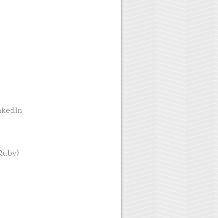
inkedIn
Ruby)