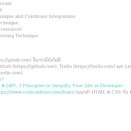
 Scrum
R
nique and Continues Integrations
echnique
 resource)
esting Technique
s://gmail.com) ในกรณียังไม่มี
ithub (https://github.com), Trello (https://trello.com) และ L
kedin.com)
e?
& DRY, 3 Principles to Simplify Your Life as Developer
tps://www.codecademy.com/learn
(แนะทำ HTML & CSS กับ 